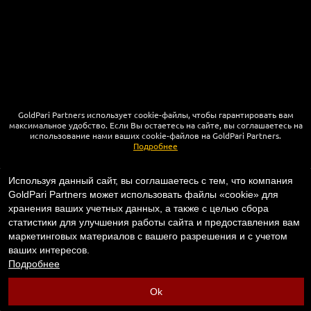
GoldPari Partners использует cookie-файлы, чтобы гарантировать вам
максимальное удобство. Если Вы остаетесь на сайте, вы соглашаетесь на
использование нами ваших cookie-файлов на GoldPari Partners.
Подробнее
КОНТАКТЫ
Используя данный сайт, вы соглашаетесь с тем, что компания
GoldPari Partners может использовать файлы «cookie» для
НОВОСТИ
хранения ваших учетных данных, а также с целью сбора
ПОЛИТИКА КОНФИДЕНЦИАЛЬНОСТИ
статистики для улучшения работы сайта и предоставления вам
ПОЛИТИКА COOKIE
маркетинговых материалов с вашего разрешения и с учетом
ваших интересов.
App for Android™
Подробнее
Copyright ©
2023-2026
"
GoldPari Partners
"‎.
Все права защищены
.
Ok