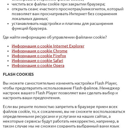
чистить все файлы cookie при закрытии браузера;
открыть сеанс «частного просмотра»/«инкогнито», который
позволяет вам просматривать Интернет без сохранения
локальных данных;
устанавливать надстройки и плагины для расширения
функций браузера.
Где найти информацию об управлении файлами cookie?
Информация о cookie Internet Explorer
Информация о cookie Chrome
Информация о cookie Firefox
Информация о cookie Safari
Информация о cookie Opera
FLASH COOKIES
Вы можете самостоятельно изменять настройки Flash Player,
чтобы предотвратить использование Flash-файлов. Менеджер
настроек вашего Flash Player позволяет вам сделать выбор и
настроить ваши предпочтения.
Если вы решите полностью запретить в браузере прием всех
файлов cookie, то, к сожалению, вы не сможете воспользоваться
определенными ресурсами и услугами на наших сайтах, а
некоторые сервисы будут работать некорректно, например, в
таком случае мы не сможем сохранить выбранный вами язык