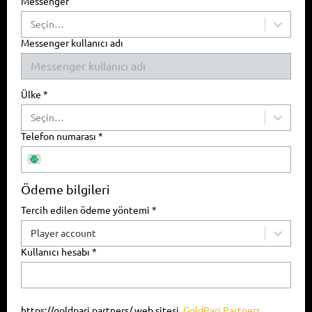
Messenger
Seçin…
Messenger kullanıcı adı
Ülke *
Seçin…
Telefon numarası *
Ödeme bilgileri
Tercih edilen ödeme yöntemi *
Player account
Kullanıcı hesabı *
https://goldpari.partners/ web sitesi,
GoldPari Partners