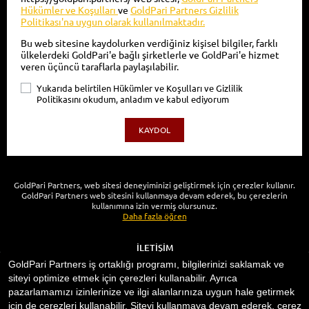
Hükümler ve Koşulları
ve
GoldPari Partners Gizlilik
Politikası'na uygun olarak kullanılmaktadır.
Bu web sitesine kaydolurken verdiğiniz kişisel bilgiler, farklı
ülkelerdeki GoldPari'e bağlı şirketlerle ve GoldPari'e hizmet
veren üçüncü taraflarla paylaşılabilir.
Yukarıda belirtilen Hükümler ve Koşulları ve Gizlilik
Politikasını okudum, anladım ve kabul ediyorum
KAYDOL
GoldPari Partners, web sitesi deneyiminizi geliştirmek için çerezler kullanır.
GoldPari Partners web sitesini kullanmaya devam ederek, bu çerezlerin
kullanımına izin vermiş olursunuz.
Daha fazla öğren
İLETIŞIM
GoldPari Partners iş ortaklığı programı, bilgilerinizi saklamak ve
HABERLER
siteyi optimize etmek için çerezleri kullanabilir. Ayrıca
GIZLILIK POLITIKASI
pazarlamamızı izinlerinize ve ilgi alanlarınıza uygun hale getirmek
ÇEREZ POLITIKASI
için de çerezleri kullanabilir. Siteyi kullanmaya devam ederek, çerez