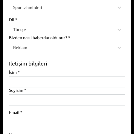
Spor tahminleri
Dil *
Türkçe
Bizden nasıl haberdar oldunuz? *
Reklam
İletişim bilgileri
İsim *
Soyisim *
Email *