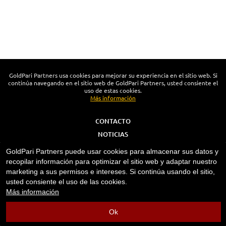
GoldPari Partners usa cookies para mejorar su experiencia en el sitio web. Si
continúa navegando en el sitio web de GoldPari Partners, usted consiente el
uso de estas cookies.
Más información
CONTACTO
NOTICIAS
POLÍTICA DE PRIVACIDAD
GoldPari Partners puede usar cookies para almacenar sus datos y
POLÍTICA DE COOKIES
recopilar información para optimizar el sitio web y adaptar nuestro
marketing a sus permisos e intereses. Si continúa usando el sitio,
App for Android™
usted consiente el uso de las cookies.
Más información
Copyright ©
2023-2026
"
GoldPari Partners
"‎.
Todos los derechos
reservados
.
Ok