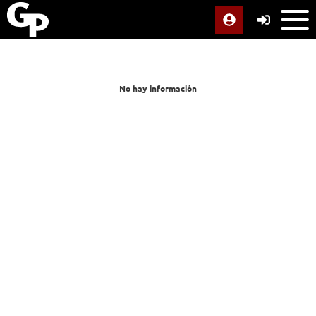
No hay información